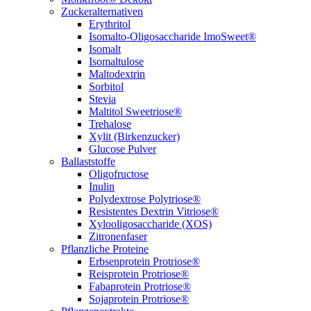
Zuckeralternativen
Erythritol
Isomalto-Oligosaccharide ImoSweet®
Isomalt
Isomaltulose
Maltodextrin
Sorbitol
Stevia
Maltitol Sweetriose®
Trehalose
Xylit (Birkenzucker)
Glucose Pulver
Ballaststoffe
Oligofructose
Inulin
Polydextrose Polytriose®
Resistentes Dextrin Vitriose®
Xylooligosaccharide (XOS)
Zitronenfaser
Pflanzliche Proteine
Erbsenprotein Protriose®
Reisprotein Protriose®
Fabaprotein Protriose®
Sojaprotein Protriose®