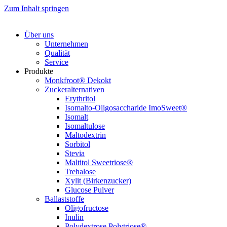
Zum Inhalt springen
Über uns
Unternehmen
Qualität
Service
Produkte
Monkfroot® Dekokt
Zuckeralternativen
Erythritol
Isomalto-Oligosaccharide ImoSweet®
Isomalt
Isomaltulose
Maltodextrin
Sorbitol
Stevia
Maltitol Sweetriose®
Trehalose
Xylit (Birkenzucker)
Glucose Pulver
Ballaststoffe
Oligofructose
Inulin
Polydextrose Polytriose®