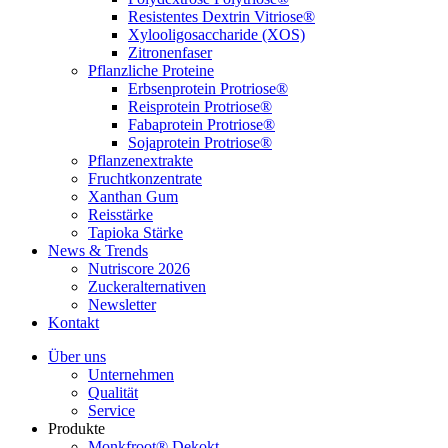
Resistentes Dextrin Vitriose®
Xylooligosaccharide (XOS)
Zitronenfaser
Pflanzliche Proteine
Erbsenprotein Protriose®
Reisprotein Protriose®
Fabaprotein Protriose®
Sojaprotein Protriose®
Pflanzenextrakte
Fruchtkonzentrate
Xanthan Gum
Reisstärke
Tapioka Stärke
News & Trends
Nutriscore 2026
Zuckeralternativen
Newsletter
Kontakt
Über uns
Unternehmen
Qualität
Service
Produkte
Monkfroot® Dekokt