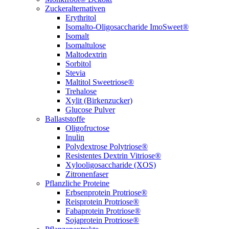
Zuckeralternativen
Erythritol
Isomalto-Oligosaccharide ImoSweet®
Isomalt
Isomaltulose
Maltodextrin
Sorbitol
Stevia
Maltitol Sweetriose®
Trehalose
Xylit (Birkenzucker)
Glucose Pulver
Ballaststoffe
Oligofructose
Inulin
Polydextrose Polytriose®
Resistentes Dextrin Vitriose®
Xylooligosaccharide (XOS)
Zitronenfaser
Pflanzliche Proteine
Erbsenprotein Protriose®
Reisprotein Protriose®
Fabaprotein Protriose®
Sojaprotein Protriose®